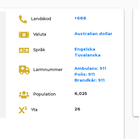
+688
Landskod
Australian dollar
Valuta
Engelska
Språk
Tuvalanska
Ambulans:
911
Larmnummer
Polis:
911
Brandkår:
911
6,025
Population
26
Yta