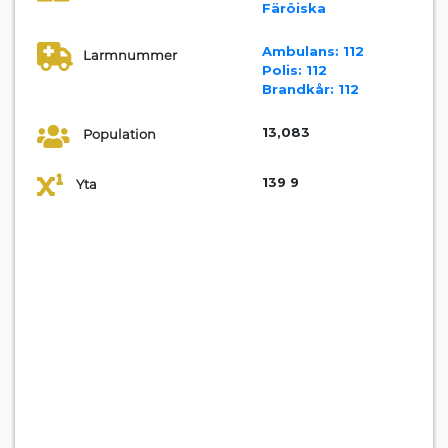
Färöiska
Ambulans:
112
Larmnummer
Polis:
112
Brandkår:
112
13,083
Population
139 9
Yta